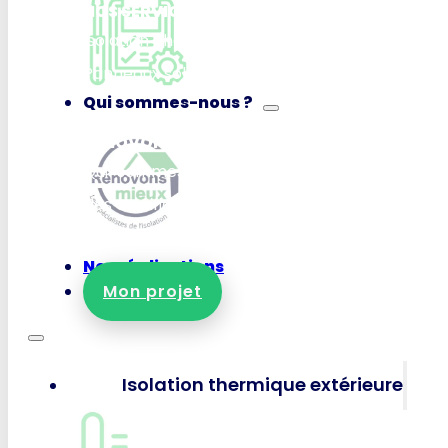
NOS SERVICES
Isolation Thermique Extérieure (ITE)
Isolation T
Panneaux solaires photovoltaïques
Pompes à c
Qui sommes-nous ?
RÉNOVONS MIEUX
Qui-sommes-nous ?
Nos certifications et garanties
Nous rejoindre
Nous contacter
Nos réalisations
Mon projet
Isolation thermique extérieure
ISOLATION EXTÉRIEURE