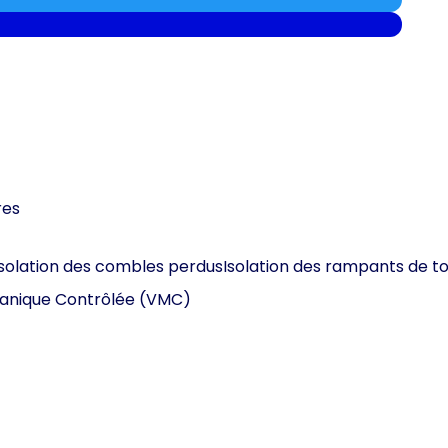
res
Isolation des combles perdus
Isolation des rampants de to
canique Contrôlée (VMC)