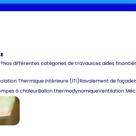
LE
 ?
Nos différentes catégories de travaux
Les aides financiè
solation Thermique Intérieure (ITI)
Ravalement de façade
mpes à chaleur
Ballon thermodynamique
Ventilation Mé