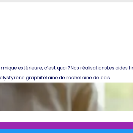
ermique extérieure, c’est quoi ?
Nos réalisations
Les aides f
olystyrène graphité
Laine de roche
Laine de bois