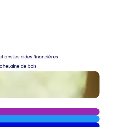
ations
Les aides financières
oche
Laine de bois