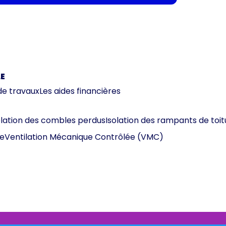
E
de travaux
Les aides financières
olation des combles perdus
Isolation des rampants de toit
e
Ventilation Mécanique Contrôlée (VMC)