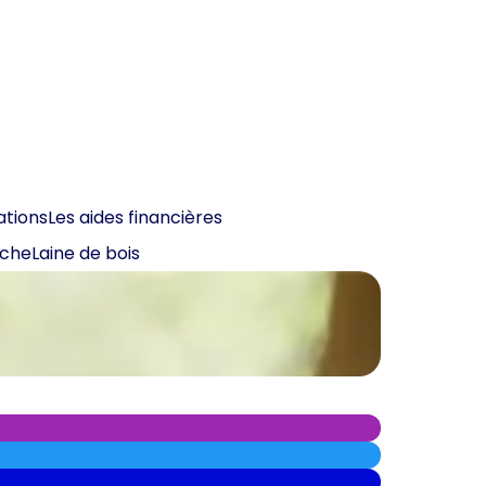
ations
Les aides financières
oche
Laine de bois