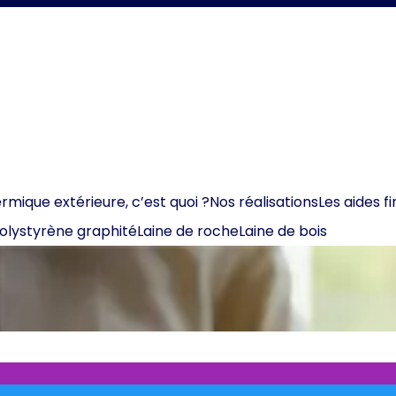
ermique extérieure, c’est quoi ?
Nos réalisations
Les aides f
olystyrène graphité
Laine de roche
Laine de bois