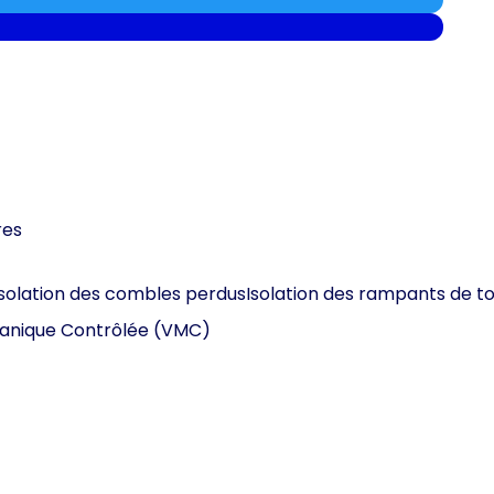
res
Isolation des combles perdus
Isolation des rampants de to
canique Contrôlée (VMC)