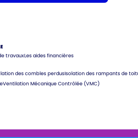
E
de travaux
Les aides financières
olation des combles perdus
Isolation des rampants de toit
e
Ventilation Mécanique Contrôlée (VMC)