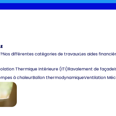
LE
 ?
Nos différentes catégories de travaux
Les aides financiè
solation Thermique Intérieure (ITI)
Ravalement de façade
mpes à chaleur
Ballon thermodynamique
Ventilation Mé