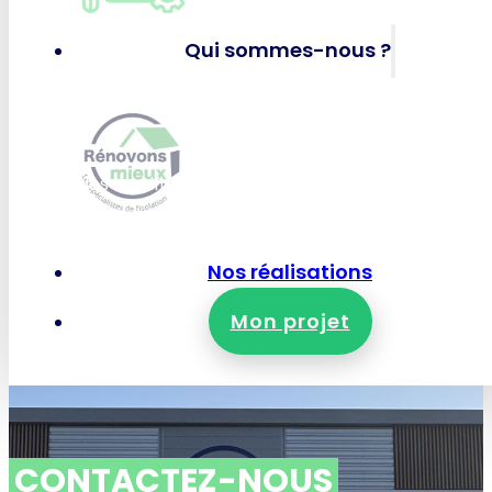
Panneaux solaires photov
Qui sommes-nous ?
RÉNOVONS MIEUX
Qui-sommes-nous ?
Nos certifications et garanties
Nous rejoindre
Nous contacter
Nos réalisations
Mon projet
CONTACTEZ-NOUS