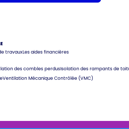
E
de travaux
Les aides financières
olation des combles perdus
Isolation des rampants de toit
e
Ventilation Mécanique Contrôlée (VMC)