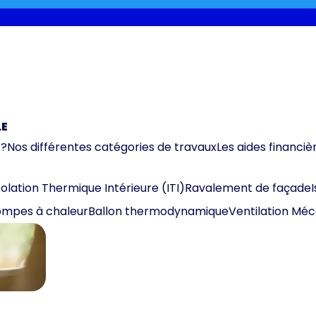
LE
 ?
Nos différentes catégories de travaux
Les aides financiè
solation Thermique Intérieure (ITI)
Ravalement de façade
mpes à chaleur
Ballon thermodynamique
Ventilation Mé