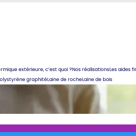
ermique extérieure, c’est quoi ?
Nos réalisations
Les aides f
olystyrène graphité
Laine de roche
Laine de bois