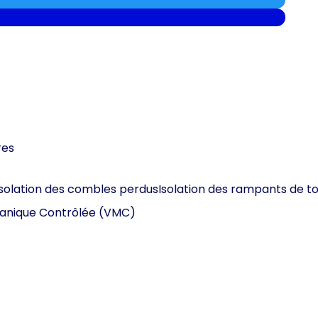
res
Isolation des combles perdus
Isolation des rampants de to
canique Contrôlée (VMC)