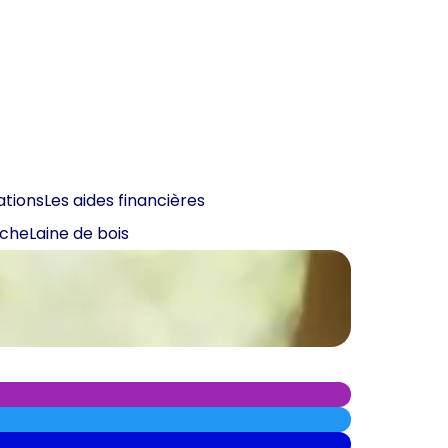
ations
Les aides financières
oche
Laine de bois