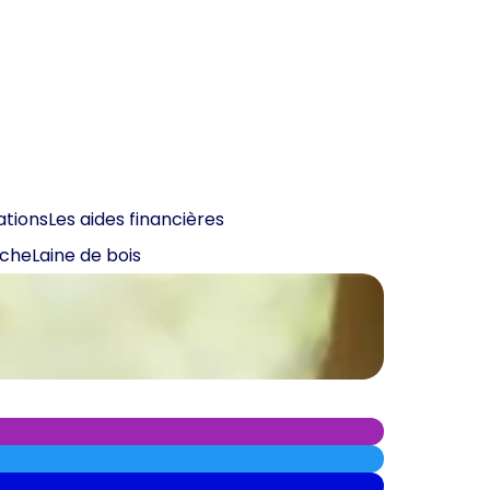
ations
Les aides financières
oche
Laine de bois