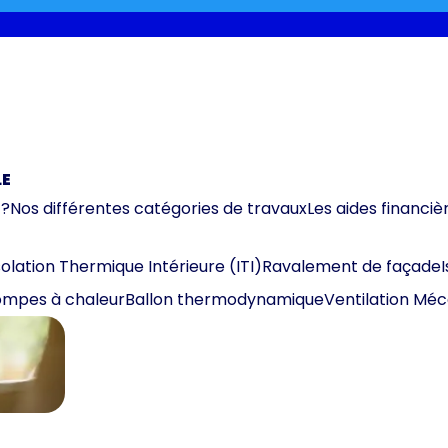
LE
 ?
Nos différentes catégories de travaux
Les aides financiè
solation Thermique Intérieure (ITI)
Ravalement de façade
mpes à chaleur
Ballon thermodynamique
Ventilation Mé