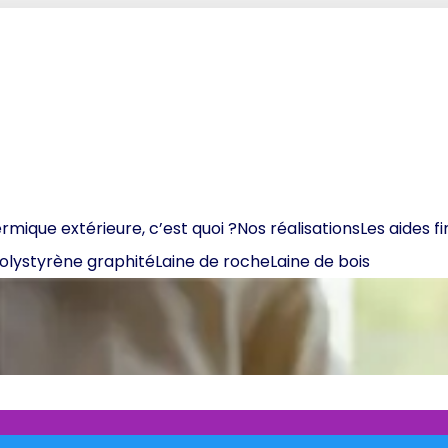
ermique extérieure, c’est quoi ?
Nos réalisations
Les aides f
olystyrène graphité
Laine de roche
Laine de bois