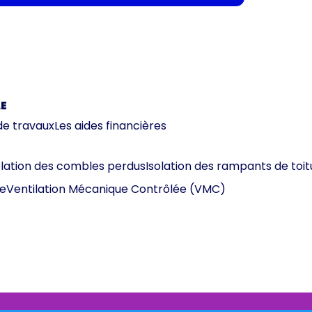
E
de travaux
Les aides financières
olation des combles perdus
Isolation des rampants de toit
e
Ventilation Mécanique Contrôlée (VMC)