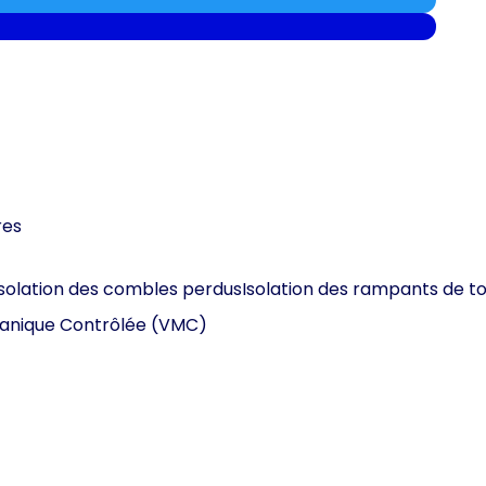
res
Isolation des combles perdus
Isolation des rampants de to
canique Contrôlée (VMC)