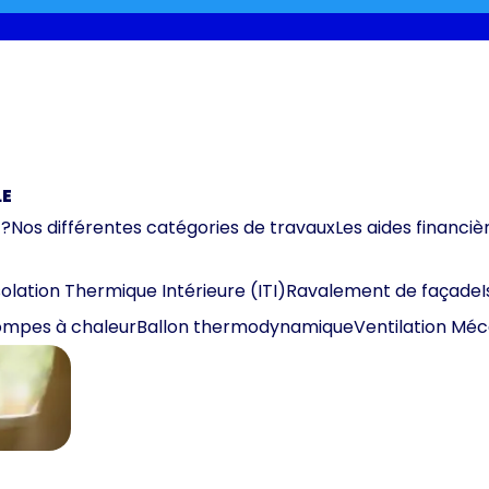
LE
 ?
Nos différentes catégories de travaux
Les aides financiè
solation Thermique Intérieure (ITI)
Ravalement de façade
mpes à chaleur
Ballon thermodynamique
Ventilation Mé