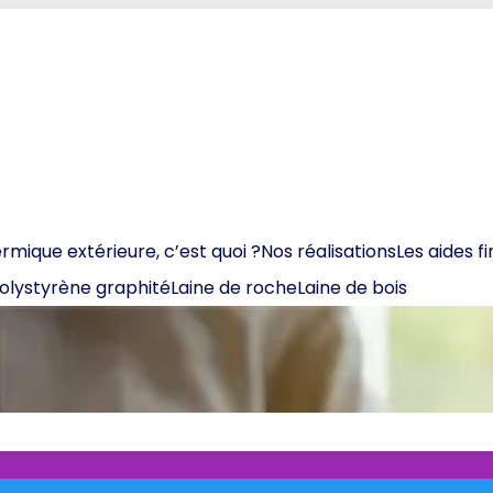
ermique extérieure, c’est quoi ?
Nos réalisations
Les aides f
olystyrène graphité
Laine de roche
Laine de bois