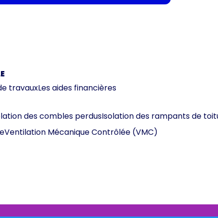
E
de travaux
Les aides financières
olation des combles perdus
Isolation des rampants de toit
e
Ventilation Mécanique Contrôlée (VMC)