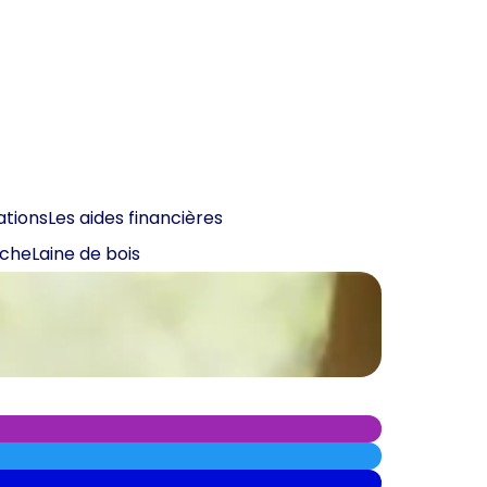
ations
Les aides financières
oche
Laine de bois