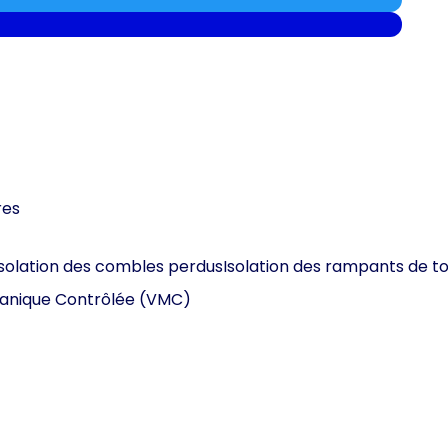
res
Isolation des combles perdus
Isolation des rampants de to
canique Contrôlée (VMC)